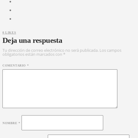
0
LIKES
Deja una respuesta
Tu dirección de correo electrónico no será publicada.
Los campos
obligatorios están marcados con
*
COMENTARIO
*
NOMBRE
*