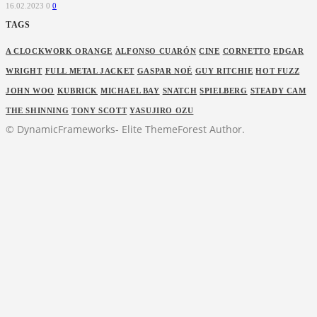
16.02.2023
0
0
TAGS
A CLOCKWORK ORANGE
ALFONSO CUARÓN
CINE
CORNETTO
EDGAR
WRIGHT
FULL METAL JACKET
GASPAR NOÉ
GUY RITCHIE
HOT FUZZ
JOHN WOO
KUBRICK
MICHAEL BAY
SNATCH
SPIELBERG
STEADY CAM
THE SHINNING
TONY SCOTT
YASUJIRO OZU
© DynamicFrameworks- Elite ThemeForest Author.