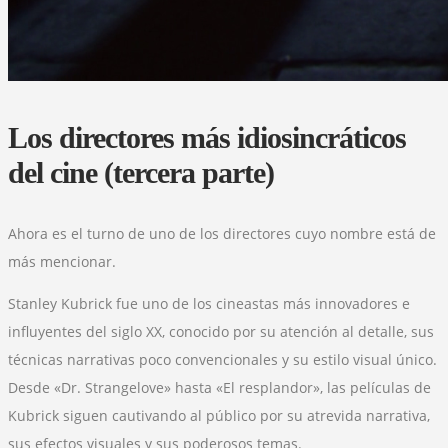
Los directores más idiosincráticos
del cine (tercera parte)
Ahora es el turno de uno de los directores cuyo nombre está de
más mencionar.
Stanley Kubrick fue uno de los cineastas más innovadores e
influyentes del siglo XX, conocido por su atención al detalle, sus
técnicas narrativas poco convencionales y su estilo visual único.
Desde «Dr. Strangelove» hasta «El resplandor», las películas de
Kubrick siguen cautivando al público por su atrevida narrativa,
sus efectos visuales y sus poderosos temas.