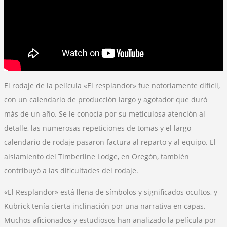
El rodaje de la película «El resplandor» fue notoriamente difícil,
con un calendario de producción largo y agotador que duró
más de un año. Se le conocía por su meticulosa atención al
detalle, las numerosas repeticiones de tomas y el largo
calendario de rodaje pasaron factura al reparto y al equipo. El
aislamiento del Timberline Lodge, en Oregón, también
contribuyó a las dificultades del rodaje.
«El Resplandor» está llena de símbolos y significados ocultos, y
Kubrick tenía cierta inclinación por una narrativa en capas.
Muchos aficionados y estudiosos han analizado la película por