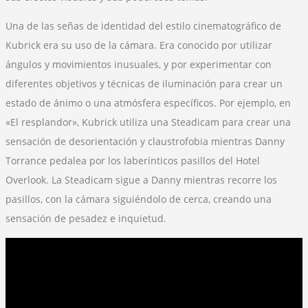
Una de las señas de identidad del estilo cinematográfico de
Kubrick era su uso de la cámara. Era conocido por utilizar
ángulos y movimientos inusuales, y por experimentar con
diferentes objetivos y técnicas de iluminación para crear un
estado de ánimo o una atmósfera específicos. Por ejemplo, en
«El resplandor», Kubrick utiliza una Steadicam para crear una
sensación de desorientación y claustrofobia mientras Danny
Torrance pedalea por los laberínticos pasillos del Hotel
Overlook. La Steadicam sigue a Danny mientras recorre los
pasillos, con la cámara siguiéndolo de cerca, creando una
sensación de pesadez e inquietud.