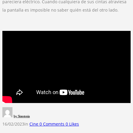
pareciera eléctrico. Cuando cualquiera de sus cintas atraviesa
la pantalla es imposible no saber quién está del otro lado.
by
Sinestesia
16/02/2023
in
Cine
0
Comments
0
Likes