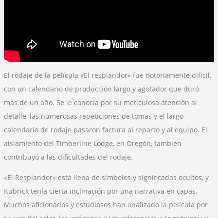
El rodaje de la película «El resplandor» fue notoriamente difícil,
con un calendario de producción largo y agotador que duró
más de un año. Se le conocía por su meticulosa atención al
detalle, las numerosas repeticiones de tomas y el largo
calendario de rodaje pasaron factura al reparto y al equipo. El
aislamiento del Timberline Lodge, en Oregón, también
contribuyó a las dificultades del rodaje.
«El Resplandor» está llena de símbolos y significados ocultos, y
Kubrick tenía cierta inclinación por una narrativa en capas.
Muchos aficionados y estudiosos han analizado la película por