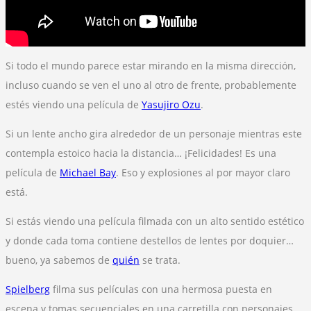
Si todo el mundo parece estar mirando en la misma dirección,
incluso cuando se ven el uno al otro de frente, probablemente
estés viendo una película de
Yasujiro Ozu
.
Si un lente ancho gira alrededor de un personaje mientras este
contempla estoico hacia la distancia… ¡Felicidades! Es una
película de
Michael Bay
. Eso y explosiones al por mayor claro
está.
Si estás viendo una película filmada con un alto sentido estético
y donde cada toma contiene destellos de lentes por doquier…
bueno, ya sabemos de
quién
se trata.
Spielberg
filma sus películas con una hermosa puesta en
escena y tomas secuenciales en una carretilla con personajes