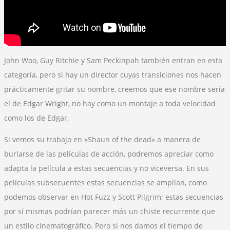
John Woo, Guy Ritchie y Sam Peckinpah también entran en esta
categoría, pero si hay un director cuyas transiciones nos hacen
prácticamente gritar su nombre, creemos que ese nombre sería
el de Edgar Wright, no hay como un montaje a toda velocidad
como los de Edgar.
Si vemos su trabajo en «Shaun of the dead» a manera de
burlarse de las películas de acción, podremos apreciar como
adapta la película a estas secuencias y no viceversa. En sus
películas subsecuentes estas secuencias se amplían, como
podemos observar en Hot Fuzz y Scott Pilgrim; estas secuencias
por sí mismas podrían parecer más un chiste recurrente que
un estilo cinematográfico. Pero si nos damos el tiempo de