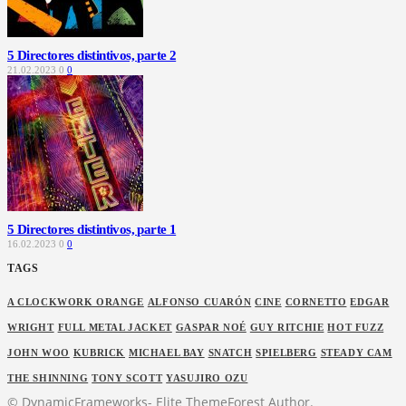
5 Directores distintivos, parte 2
21.02.2023
0
0
5 Directores distintivos, parte 1
16.02.2023
0
0
TAGS
A CLOCKWORK ORANGE
ALFONSO CUARÓN
CINE
CORNETTO
EDGAR
WRIGHT
FULL METAL JACKET
GASPAR NOÉ
GUY RITCHIE
HOT FUZZ
JOHN WOO
KUBRICK
MICHAEL BAY
SNATCH
SPIELBERG
STEADY CAM
THE SHINNING
TONY SCOTT
YASUJIRO OZU
© DynamicFrameworks- Elite ThemeForest Author.