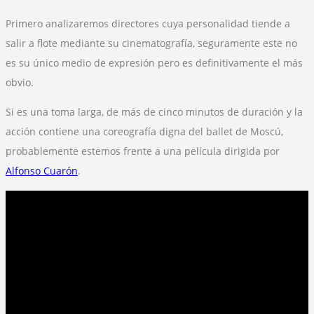
Primero analizaremos directores cuya personalidad tiende a
salir a flote mediante su cinematografía, seguramente este no
es su único medio de expresión pero es definitivamente el más
obvio.
Si es una toma larga, de más de cinco minutos de duración y la
acción contiene una coreografía digna del ballet de Moscú,
probablemente estemos frente a una película dirigida por
Alfonso Cuarón
.