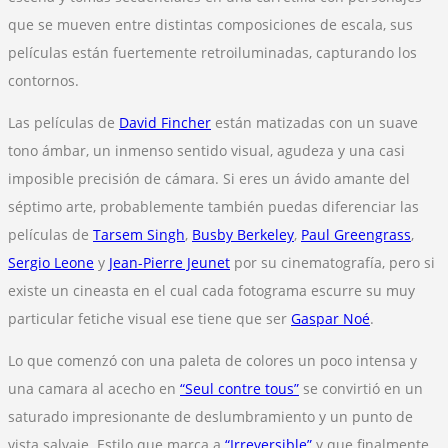
que se mueven entre distintas composiciones de escala, sus
películas están fuertemente retroiluminadas, capturando los
contornos.
Las películas de
David Fincher
están matizadas con un suave
tono ámbar, un inmenso sentido visual, agudeza y una casi
imposible precisión de cámara. Si eres un ávido amante del
séptimo arte, probablemente también puedas diferenciar las
películas de
Tarsem Singh
,
Busby Berkeley
,
Paul Greengrass
,
Sergio Leone
y
Jean-Pierre Jeunet
por su cinematografía, pero si
existe un cineasta en el cual cada fotograma escurre su muy
particular fetiche visual ese tiene que ser
Gaspar Noé
.
Lo que comenzó con una paleta de colores un poco intensa y
una camara al acecho en
“Seul contre tous”
se convirtió en un
saturado impresionante de deslumbramiento y un punto de
vista salvaje. Estilo que marca a
“Irreversible”
y que finalmente