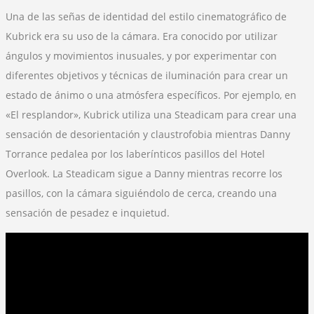
Una de las señas de identidad del estilo cinematográfico de
Kubrick era su uso de la cámara. Era conocido por utilizar
ángulos y movimientos inusuales, y por experimentar con
diferentes objetivos y técnicas de iluminación para crear un
estado de ánimo o una atmósfera específicos. Por ejemplo, en
«El resplandor», Kubrick utiliza una Steadicam para crear una
sensación de desorientación y claustrofobia mientras Danny
Torrance pedalea por los laberínticos pasillos del Hotel
Overlook. La Steadicam sigue a Danny mientras recorre los
pasillos, con la cámara siguiéndolo de cerca, creando una
sensación de pesadez e inquietud.