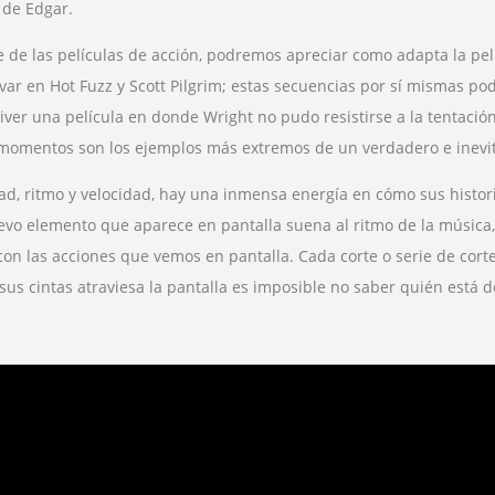
 de Edgar.
de las películas de acción, podremos apreciar como adapta la pelíc
 en Hot Fuzz y Scott Pilgrim; estas secuencias por sí mismas pod
ver una película en donde Wright no pudo resistirse a la tentación
 momentos son los ejemplos más extremos de un verdadero e inevit
, ritmo y velocidad, hay una inmensa energía en cómo sus histor
uevo elemento que aparece en pantalla suena al ritmo de la música
con las acciones que vemos en pantalla. Cada corte o serie de co
s cintas atraviesa la pantalla es imposible no saber quién está de