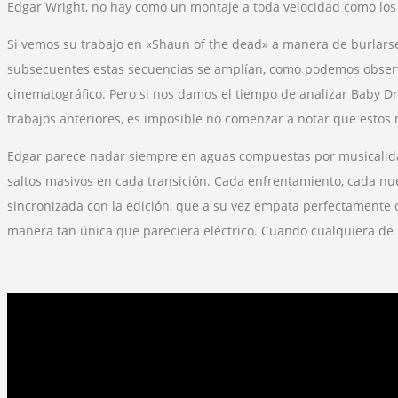
Edgar Wright, no hay como un montaje a toda velocidad como los
Si vemos su trabajo en «Shaun of the dead» a manera de burlarse 
subsecuentes estas secuencias se amplían, como podemos observar
cinematográfico. Pero si nos damos el tiempo de analizar Baby Dri
trabajos anteriores, es imposible no comenzar a notar que estos
Edgar parece nadar siempre en aguas compuestas por musicalidad
saltos masivos en cada transición. Cada enfrentamiento, cada n
sincronizada con la edición, que a su vez empata perfectamente 
manera tan única que pareciera eléctrico. Cuando cualquiera de su