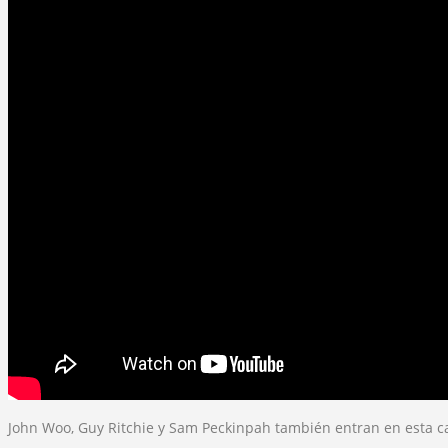
John Woo, Guy Ritchie y Sam Peckinpah también entran en esta ca