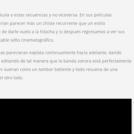
ula a estas secuencias y no viceversa. En sus películas
rían parecer más un chiste recurrente que un estilo
 de darle vuelo a la hilacha y si después regresamos a ver sus
able sello cinematográfico.
ias parecieran explota continuamente hacia adelante, dando
, editando de tal manera que la banda sonora está perfectamente
rtes suenan como un tambor batiente y todo resuena de una
l otro lado.