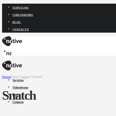
SERVICIOS
VIDEODROMO
BLOG
CONTACTO
Home
Posts Tagged "Snatch"
Servicios
Videodromo
Snatch
Blog
Contacto